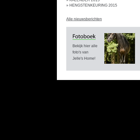
»
KALENDER 2015
»
HENGSTENKEURING 2015
Alle nieuwsberichten
Bekijk hier alle
foto's van
Jelle's Home!